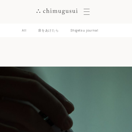
メ
ニ
ュ
ー
All
扉をあけたら
Shigetsu journal
ボ
タ
ン