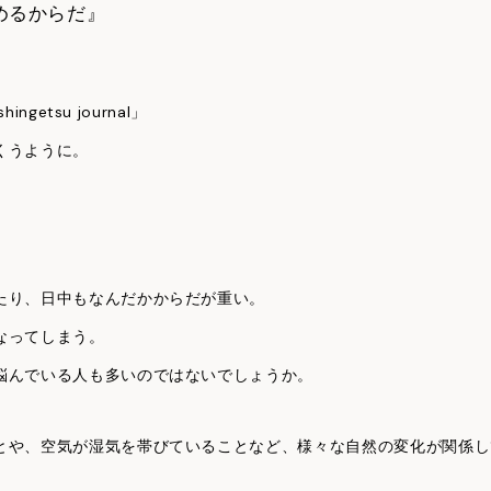
8『目覚めるからだ』
getsu journal」
くうように。
たり、日中もなんだかからだが重い。
なってしまう。
悩んでいる人も多いのではないでしょうか。
とや、空気が湿気を帯びていることなど、様々な自然の変化が関係し