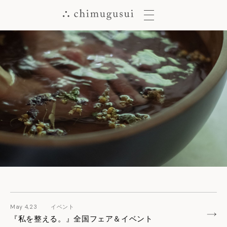
メ
ニ
ュ
ー
ボ
タ
ン
May 4,23
イベント
『私を整える。』全国フェア＆イベント