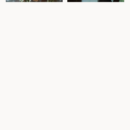
shingetsu journal vol.10
shingetsu journal vol.9
『秋の香り』
『低気圧』
2022.10.25 Tue
2022.09.26 Mon
shingetsu journal vol.7
shingetsu journal vol.8
『植物との関係』
『夏の終わり』
2022.07.29 Fri
2022.08.27 Sat