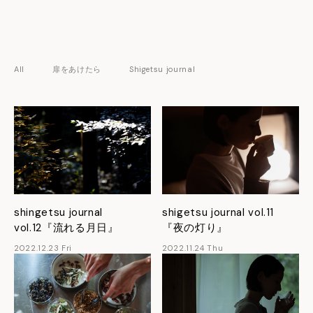
All
扉をあけたら
Shigetsu journal
shingetsu journal
shigetsu journal vol.11
vol.12『流れる月日』
『夜の灯り』
2022.12.23 Fri
2022.11.24 Thu